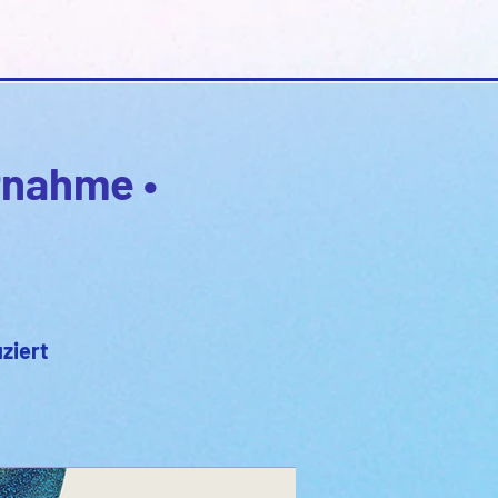
fnahme •
ziert