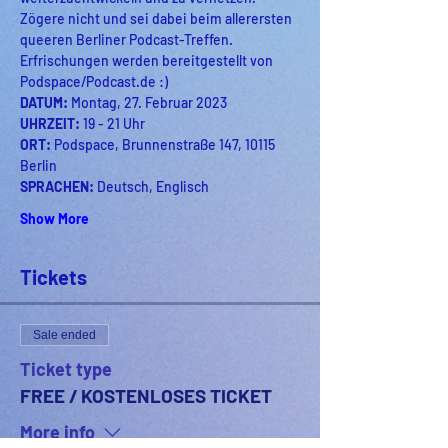
Zögere nicht und sei dabei beim allerersten 
queeren Berliner Podcast-Treffen. 
Erfrischungen werden bereitgestellt von 
Podspace/Podcast.de :)
DATUM: 
Montag, 27. Februar 2023
UHRZEIT: 
19 - 21 Uhr
ORT: 
Podspace, Brunnenstraße 147, 10115 
Berlin
SPRACHEN: 
Deutsch, Englisch
Show More
Tickets
Sale ended
Ticket type
FREE / KOSTENLOSES TICKET
More info