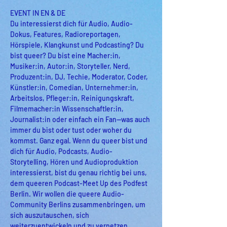
EVENT IN EN & DE
Du interessierst dich für Audio, Audio-
Dokus, Features, Radioreportagen, 
Hörspiele, Klangkunst und Podcasting? Du 
bist queer? Du bist eine Macher:in, 
Musiker:in, Autor:in, Storyteller, Nerd, 
Produzent:in, DJ, Techie, Moderator, Coder, 
Künstler:in, Comedian, Unternehmer:in, 
Arbeitslos, Pfleger:in, Reinigungskraft, 
Filmemacher:in Wissenschaftler:in, 
Journalist:in oder einfach ein Fan—was auch 
immer du bist oder tust oder woher du 
kommst. Ganz egal. Wenn du queer bist und 
dich für Audio, Podcasts, Audio-
Storytelling, Hören und Audioproduktion 
interessierst, bist du genau richtig bei uns, 
dem queeren Podcast-Meet Up des Podfest 
Berlin. Wir wollen die queere Audio-
Community Berlins zusammenbringen, um 
sich auszutauschen, sich 
weiterzuentwickeln und zu vernetzen. 