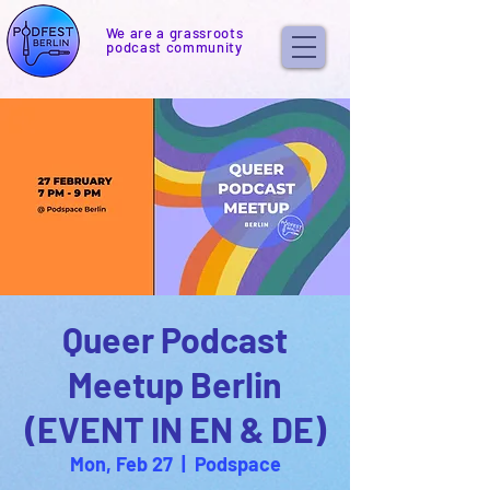
We are a grassroots
podcast community
Queer Podcast
Meetup Berlin
(EVENT IN EN & DE)
Mon, Feb 27
  |  
Podspace