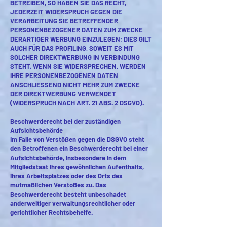
BETREIBEN, SO HABEN SIE DAS RECHT,
JEDERZEIT WIDERSPRUCH GEGEN DIE
VERARBEITUNG SIE BETREFFENDER
PERSONENBEZOGENER DATEN ZUM ZWECKE
DERARTIGER WERBUNG EINZULEGEN; DIES GILT
AUCH FÜR DAS PROFILING, SOWEIT ES MIT
SOLCHER DIREKTWERBUNG IN VERBINDUNG
STEHT. WENN SIE WIDERSPRECHEN, WERDEN
IHRE PERSONENBEZOGENEN DATEN
ANSCHLIESSEND NICHT MEHR ZUM ZWECKE
DER DIREKTWERBUNG VERWENDET
(WIDERSPRUCH NACH ART. 21 ABS. 2 DSGVO).
Beschwerderecht bei der zuständigen
Aufsichtsbehörde
Im Falle von Verstößen gegen die DSGVO steht
den Betroffenen ein Beschwerderecht bei einer
Aufsichtsbehörde, insbesondere in dem
Mitgliedstaat ihres gewöhnlichen Aufenthalts,
ihres Arbeitsplatzes oder des Orts des
mutmaßlichen Verstoßes zu. Das
Beschwerderecht besteht unbeschadet
anderweitiger verwaltungsrechtlicher oder
gerichtlicher Rechtsbehelfe.