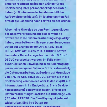
anderen rechtlich zulässigen Gründe für die
Speicherung Ihrer personenbezogenen Daten
haben (z. B. steuer- oder handelsrechtliche
Aufbewahrungsfristen); im letztgenannten Fall
erfolgt die Löschung nach Fortfall dieser Gründe.
Allgemeine Hinweise zu den Rechtsgrundlagen
der Datenverarbeitung auf dieser Website
Sofern Sie in die Datenverarbeitung eingewilligt
haben, verarbeiten wir Ihre personenbezogenen
Daten auf Grundlage von Art. 6 Abs. 1 lit. a
DSGVO bzw. Art. 9 Abs. 2 lit. a DSGVO, sofern
besondere Datenkategorien nach Art. 9 Abs. 1
DSGVO verarbeitet werden. Im Falle einer
ausdrücklichen Einwilligung in die Übertragung
personenbezogener Daten in Drittstaaten erfolgt
die Datenverarbeitung außerdem auf Grundlage
von Art. 49 Abs. 1 lit. a DSGVO. Sofern Sie in die
Speicherung von Cookies oder in den Zugriff auf
Informationen in Ihr Endgerät (z. B. via Device-
Fingerprinting) eingewilligt haben, erfolgt die
Datenverarbeitung zusätzlich auf Grundlage von
§ 25 Abs. 1 TTDSG. Die Einwilligung ist jederzeit
widerrufbar. Sind Ihre Daten zur
Vertragserfüllung oder zur Durchführung