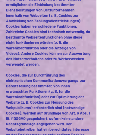
ermöglichen die Einbindung bestimmter
Dienstleistungen von Drittunternehmen
innerhalb von Webseiten (z. B. Cookies zur
Abwicklung von Zahlungsdienstleistungen).
Cookies haben verschiedene Funktionen.
Zahlreiche Cookies sind technisch notwendig, da
bestimmte Webseitenfunktionen ohne diese
nicht funktionieren würden (z. B. die
Warenkorbfunktion oder die Anzeige von
Videos). Andere Cookies können zur Auswertung
des Nutzerverhaltens oder zu Werbezwecken
verwendet werden.
Cookies, die zur Durchführung des
elektronischen Kommunikationsvorgangs, zur
Bereitstellung bestimmter, von Ihnen
erwünschter Funktionen (z. B. für die
Warenkorbfunktion) oder zur Optimierung der
Website (z. B. Cookies zur Messung des
Webpublikums) erforderlich sind (notwendige
Cookies), werden auf Grundlage von Art. 6 Abs. 1
lit. f DSGVO gespeichert, sofern keine andere
Rechtsgrundlage angegeben wird. Der
Websitebetreiber hat ein berechtigtes Interesse
an der Speicherung von notwendigen Cookies