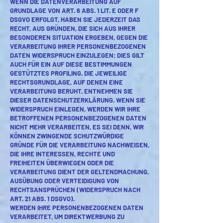
WENN DIE DATENVERARBEITUNG AUF
GRUNDLAGE VON ART. 6 ABS. 1 LIT. E ODER F
DSGVO ERFOLGT, HABEN SIE JEDERZEIT DAS
RECHT, AUS GRÜNDEN, DIE SICH AUS IHRER
BESONDEREN SITUATION ERGEBEN, GEGEN DIE
VERARBEITUNG IHRER PERSONENBEZOGENEN
DATEN WIDERSPRUCH EINZULEGEN; DIES GILT
AUCH FÜR EIN AUF DIESE BESTIMMUNGEN
GESTÜTZTES PROFILING. DIE JEWEILIGE
RECHTSGRUNDLAGE, AUF DENEN EINE
VERARBEITUNG BERUHT, ENTNEHMEN SIE
DIESER DATENSCHUTZERKLÄRUNG. WENN SIE
WIDERSPRUCH EINLEGEN, WERDEN WIR IHRE
BETROFFENEN PERSONENBEZOGENEN DATEN
NICHT MEHR VERARBEITEN, ES SEI DENN, WIR
KÖNNEN ZWINGENDE SCHUTZWÜRDIGE
GRÜNDE FÜR DIE VERARBEITUNG NACHWEISEN,
DIE IHRE INTERESSEN, RECHTE UND
FREIHEITEN ÜBERWIEGEN ODER DIE
VERARBEITUNG DIENT DER GELTENDMACHUNG,
AUSÜBUNG ODER VERTEIDIGUNG VON
RECHTSANSPRÜCHEN (WIDERSPRUCH NACH
ART. 21 ABS. 1 DSGVO).
WERDEN IHRE PERSONENBEZOGENEN DATEN
VERARBEITET, UM DIREKTWERBUNG ZU