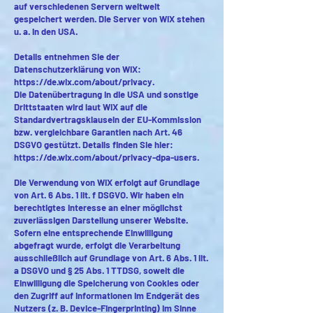
auf verschiedenen Servern weltweit
gespeichert werden. Die Server von WIX stehen
u. a. in den USA.
Details entnehmen Sie der
Datenschutzerklärung von WIX:
https://de.wix.com/about/privacy.
Die Datenübertragung in die USA und sonstige
Drittstaaten wird laut WIX auf die
Standardvertragsklauseln der EU-Kommission
bzw. vergleichbare Garantien nach Art. 46
DSGVO gestützt. Details finden Sie hier:
https://de.wix.com/about/privacy-dpa-users.
Die Verwendung von WIX erfolgt auf Grundlage
von Art. 6 Abs. 1 lit. f DSGVO. Wir haben ein
berechtigtes Interesse an einer möglichst
zuverlässigen Darstellung unserer Website.
Sofern eine entsprechende Einwilligung
abgefragt wurde, erfolgt die Verarbeitung
ausschließlich auf Grundlage von Art. 6 Abs. 1 lit.
a DSGVO und § 25 Abs. 1 TTDSG, soweit die
Einwilligung die Speicherung von Cookies oder
den Zugriff auf Informationen im Endgerät des
Nutzers (z. B. Device-Fingerprinting) im Sinne