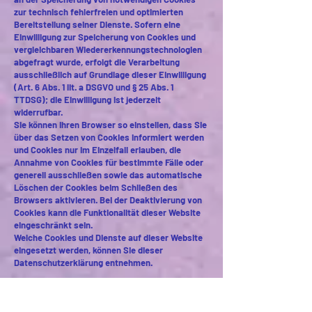
zur technisch fehlerfreien und optimierten
Bereitstellung seiner Dienste. Sofern eine
Einwilligung zur Speicherung von Cookies und
vergleichbaren Wiedererkennungstechnologien
abgefragt wurde, erfolgt die Verarbeitung
ausschließlich auf Grundlage dieser Einwilligung
(Art. 6 Abs. 1 lit. a DSGVO und § 25 Abs. 1
TTDSG); die Einwilligung ist jederzeit
widerrufbar.
Sie können Ihren Browser so einstellen, dass Sie
über das Setzen von Cookies informiert werden
und Cookies nur im Einzelfall erlauben, die
Annahme von Cookies für bestimmte Fälle oder
generell ausschließen sowie das automatische
Löschen der Cookies beim Schließen des
Browsers aktivieren. Bei der Deaktivierung von
Cookies kann die Funktionalität dieser Website
eingeschränkt sein.
Welche Cookies und Dienste auf dieser Website
eingesetzt werden, können Sie dieser
Datenschutzerklärung entnehmen.
Server-Log-Dateien
Der Provider der Seiten erhebt und speichert