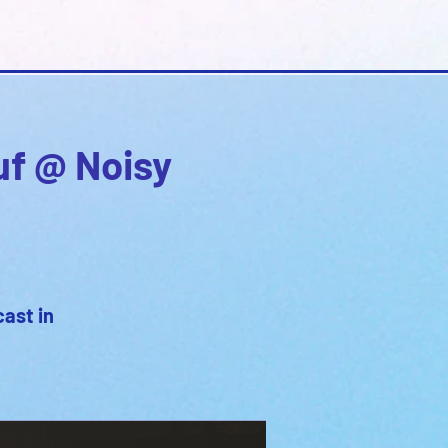
uf @ Noisy
cast in