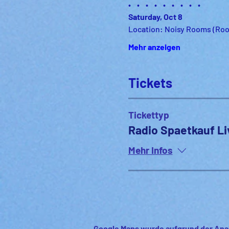
•    •    •    •    •    •    •    •    •
Saturday, Oct 8 
Location: Noisy Rooms (Roo
Mehr anzeigen
Tickets
Tickettyp
Radio Spaetkauf Li
Mehr Infos
Google Maps wurde aufgrund der Anal