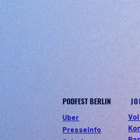
PODFEST BERLIN
JO
Vol
Uber
Ko
Presseinfo
Par