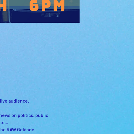
 live audience. 
news on politics, public 
s...
the RAW Gelände.  