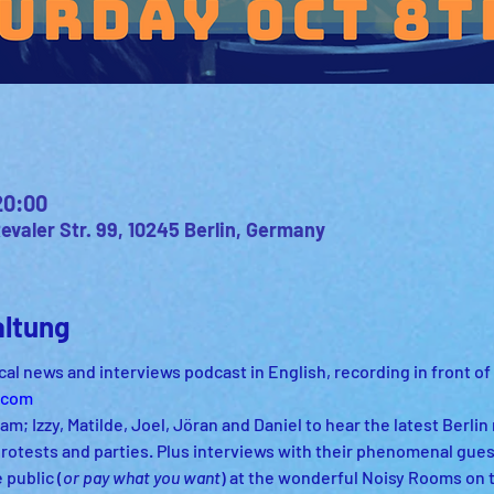
20:00
valer Str. 99, 10245 Berlin, Germany
altung
local news and interviews podcast in English, recording in front of
.com
m; Izzy, Matilde, Joel, Jöran and Daniel to hear the latest Berlin 
 protests and parties. Plus interviews with their phenomenal guest
 public (
or pay what you want
) at the wonderful Noisy Rooms on 