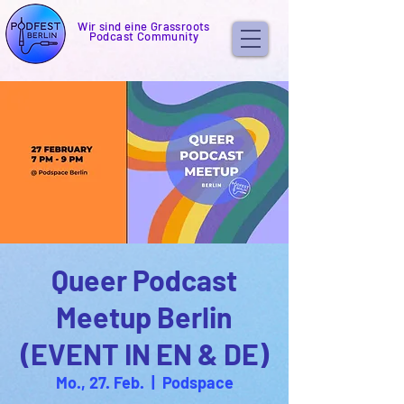
Wir sind eine Grassroots
Podcast Community
Queer Podcast
Meetup Berlin
(EVENT IN EN & DE)
Mo., 27. Feb.
  |  
Podspace