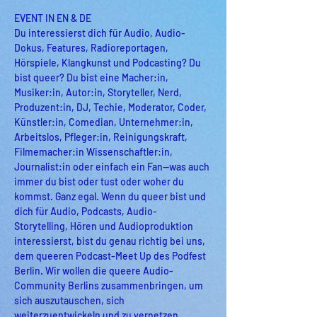
EVENT IN EN & DE
Du interessierst dich für Audio, Audio-
Dokus, Features, Radioreportagen, 
Hörspiele, Klangkunst und Podcasting? Du 
bist queer? Du bist eine Macher:in, 
Musiker:in, Autor:in, Storyteller, Nerd, 
Produzent:in, DJ, Techie, Moderator, Coder, 
Künstler:in, Comedian, Unternehmer:in, 
Arbeitslos, Pfleger:in, Reinigungskraft, 
Filmemacher:in Wissenschaftler:in, 
Journalist:in oder einfach ein Fan—was auch 
immer du bist oder tust oder woher du 
kommst. Ganz egal. Wenn du queer bist und 
dich für Audio, Podcasts, Audio-
Storytelling, Hören und Audioproduktion 
interessierst, bist du genau richtig bei uns, 
dem queeren Podcast-Meet Up des Podfest 
Berlin. Wir wollen die queere Audio-
Community Berlins zusammenbringen, um 
sich auszutauschen, sich 
weiterzuentwickeln und zu vernetzen. 