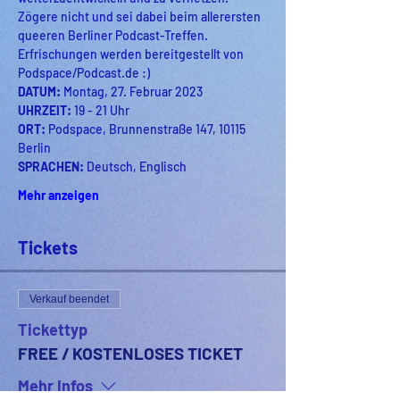
Zögere nicht und sei dabei beim allerersten 
queeren Berliner Podcast-Treffen. 
Erfrischungen werden bereitgestellt von 
Podspace/Podcast.de :)
DATUM: 
Montag, 27. Februar 2023
UHRZEIT: 
19 - 21 Uhr
ORT: 
Podspace, Brunnenstraße 147, 10115 
Berlin
SPRACHEN: 
Deutsch, Englisch
Mehr anzeigen
Tickets
Verkauf beendet
Tickettyp
FREE / KOSTENLOSES TICKET
Mehr Infos