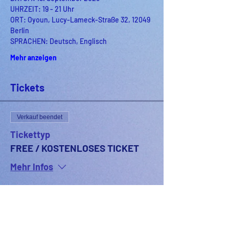
UHRZEIT: 19 - 21 Uhr
ORT: Oyoun, Lucy-Lameck-Straße 32, 12049 
Berlin
SPRACHEN: Deutsch, Englisch
Mehr anzeigen
Tickets
Verkauf beendet
Tickettyp
FREE / KOSTENLOSES TICKET
Mehr Infos
Preis
0,00 €