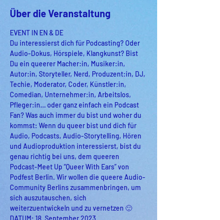
Über die Veranstaltung
EVENT IN EN & DE
Du interessierst dich für Podcasting? Oder 
Audio-Dokus, Hörspiele, Klangkunst? Bist 
Du ein queerer Macher:in, Musiker:in, 
Autor:in, Storyteller, Nerd, Produzent:in, DJ, 
Techie, Moderator, Coder, Künstler:in, 
Comedian, Unternehmer:in, Arbeitslos, 
Pfleger:in… oder ganz einfach ein Podcast 
Fan? Was auch immer du bist und woher du 
kommst: Wenn du queer bist und dich für 
Audio, Podcasts, Audio-Storytelling, Hören 
und Audioproduktion interessierst, bist du 
genau richtig bei uns, dem queeren 
Podcast-Meet Up “Queer With Ears” von 
Podfest Berlin. Wir wollen die queere Audio-
Community Berlins zusammenbringen, um 
sich auszutauschen, sich 
weiterzuentwickeln und zu vernetzen 🙂
DATUM: 18. September 2023