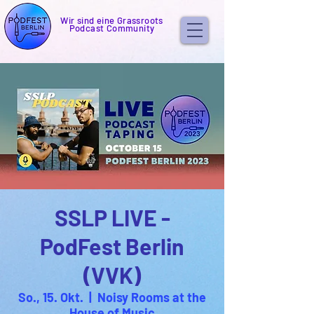
Wir sind eine Grassroots
Podcast Community
SSLP LIVE -
PodFest Berlin
(VVK)
So., 15. Okt.
  |  
Noisy Rooms at the
House of Music