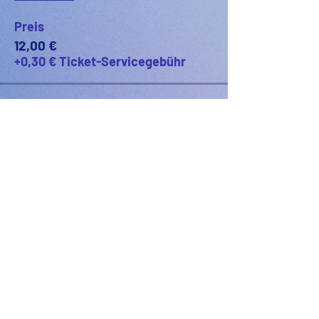
Preis
12,00 €
+0,30 € Ticket-Servicegebühr
PODFEST BERLIN
JOIN
EXPERIENCE
Volunteer
Uber
2021 Festival
Kontakt
Presseinfo
2022 Festival
Partner
Galerie
2023 Festival
2024 Festival
2025 Festival