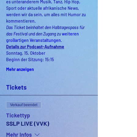
es unteranderem Musik, Tanz, Hip Hop, 
Sport oder aktuelle afrikanische News, 
werden wir da sein, um alles mit Humor zu 
kommentieren.
Das Ticket beinhaltet den Halbtagespass für 
das Festival und den Zugang zu 
weiteren 
großartigen Veranstaltungen
.
Details zur Podcast-Aufnahme
Sonntag, 15. Oktober
Beginn der Sitzung: 15:15
Mehr anzeigen
Tickets
Verkauf beendet
Tickettyp
SSLP LIVE (VVK)
Mehr Infos